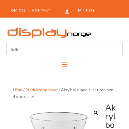
Min liste
OM OSS
|
KONTAKT
h
Hjem
/
Produktdispenser
/ Akrylbolle med eller uten ben |
4 størrelser
Ak
ryl
bo