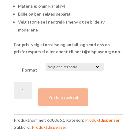
Materiale: 6mm klar akryl
Bolle og ben selges separat
Velg størrelse i nedtrekksmeny og se bilde av
modellene
For pris, velg størrelse og antall, og send oss en
prisforespørsel eller epost til
post@displaynorge.no
.
Format
Akrylbolle
med
Prisforespørsel
eller
uten
ben
Produktnummer:
600066.1
Kategori:
Produktdispenser
|
Stikkord:
Produktdispenser
4
størrelser