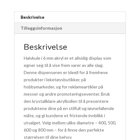
antall
Beskrivelse
Tilleggsinformasjon
Beskrivelse
Halvkule i 6 mm akryl er et allsidig display som
egner seg til å vise frem varer av alle slag.
Denne dispenseren er ideell for å fremheve
produkter i leketøysbutikker, på
hobbymarkeder, og for reklameartikler på
messer og andre promoteringseventer. Bruk
den krystallklare akrylbollen til å presentere
produktene dine på en stilfull og iøynefallende
måte, og gi kundene et fristende innblikk i
utvalget. Velg mellom ulike diametre – 400, 500,
600 og 800 mm – for å finne den perfekte
størrelsen til dine behov.