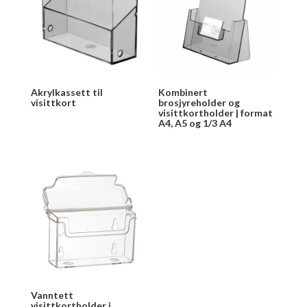
Akrylkassett til
Kombinert
visittkort
brosjyreholder og
visittkortholder | format
A4, A5 og 1/3 A4
Vanntett
visittkortholder i