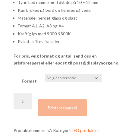
Tynn Led ramme med dybde på 10 – 12 mm
Kan brukes på bord og henges på vegg
Materiale: herdet glass og plast
Format A1, A2, A3 og A4
Kraftig lys med 9000-9500K
Plakat skiftes fra siden
For pris, velg format og antall send oss en
prisforespørsel eller epost til
post@displaynorge.no
.
Format
LED
lysramme
Prisforespørsel
med
herdet
glass
Produktnummer:
I/A
Kategori:
LED produkter
|