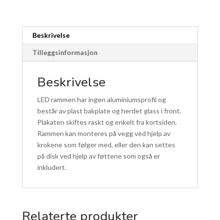
til
bord
og
Beskrivelse
vegg
antall
Tilleggsinformasjon
Beskrivelse
LED rammen har ingen aluminiumsprofil og
består av plast bakplate og herdet glass i front.
Plakaten skiftes raskt og enkelt fra kortsiden.
Rammen kan monteres på vegg ved hjelp av
krokene som følger med, eller den kan settes
på disk ved hjelp av føttene som også er
inkludert.
Relaterte produkter