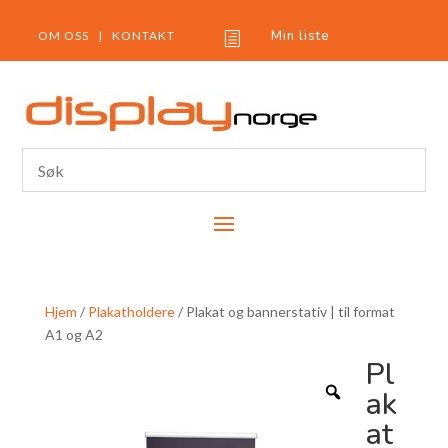
Min liste
OM OSS
|
KONTAKT
h
Hjem
/
Plakatholdere
/ Plakat og bannerstativ | til format
A1 og A2
Pl
ak
at