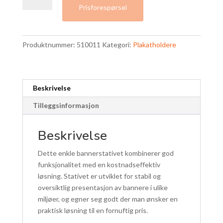
Prisforespørsel
bannerstativ
|
til
Produktnummer:
510011
Kategori:
Plakatholdere
format
A1
og
A2
Beskrivelse
antall
Tilleggsinformasjon
Beskrivelse
Dette enkle bannerstativet kombinerer god
funksjonalitet med en kostnadseffektiv
løsning. Stativet er utviklet for stabil og
oversiktlig presentasjon av bannere i ulike
miljøer, og egner seg godt der man ønsker en
praktisk løsning til en fornuftig pris.