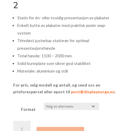
2
Stativ for én- eller tosidig presentasjon av plakater
Enkelt bytte av plakater med praktisk
poster snap
-
system
Trinnløst justerbar stativrør for optimal
presentasjonshøyde
Total høyde: 1100 – 2000 mm.
Solid bunnplate som sikrer god stabilitet
Materiale: aluminium og stål
For pris, velg modell og antall, og send oss en
prisforespørsel eller epost til
post@displaynorge.no
.
Format
Plakat
og