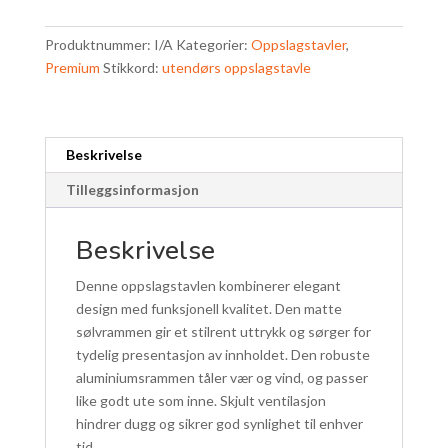
smal
Produktnummer:
I/A
Kategorier:
Oppslagstavler
,
utgave
Premium
Stikkord:
utendørs oppslagstavle
|
9
størrelser
antall
Beskrivelse
Tilleggsinformasjon
Beskrivelse
Denne oppslagstavlen kombinerer elegant
design med funksjonell kvalitet. Den matte
sølvrammen gir et stilrent uttrykk og sørger for
tydelig presentasjon av innholdet. Den robuste
aluminiumsrammen tåler vær og vind, og passer
like godt ute som inne. Skjult ventilasjon
hindrer dugg og sikrer god synlighet til enhver
tid.