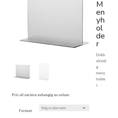
M
en
yh
ol
de
r
Dobb
eltsidi
g
meny
holde
r.
Pris vil variere avhengig av volum.
Format