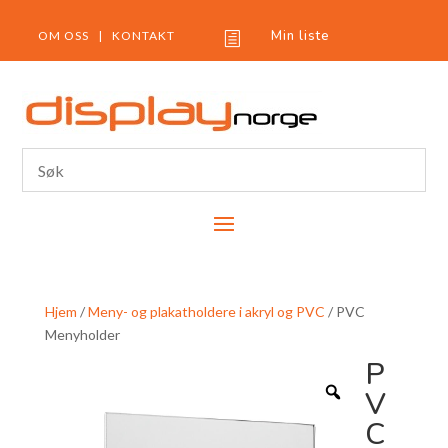
Min liste
OM OSS
|
KONTAKT
h
Hjem
/
Meny- og plakatholdere i akryl og PVC
/ PVC
Menyholder
P
V
C