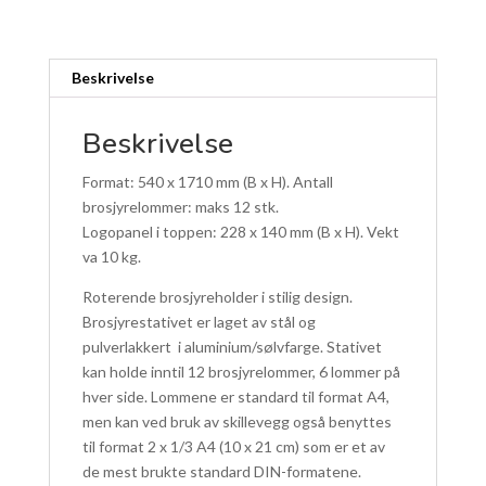
A4
antall
Beskrivelse
Beskrivelse
Format: 540 x 1710 mm (B x H). Antall
brosjyrelommer: maks 12 stk.
Logopanel i toppen: 228 x 140 mm (B x H). Vekt
va 10 kg.
Roterende brosjyreholder i stilig design.
Brosjyrestativet er laget av stål og
pulverlakkert i aluminium/sølvfarge. Stativet
kan holde inntil 12 brosjyrelommer, 6 lommer på
hver side. Lommene er standard til format A4,
men kan ved bruk av skillevegg også benyttes
til format 2 x 1/3 A4 (10 x 21 cm) som er et av
de mest brukte standard DIN-formatene.