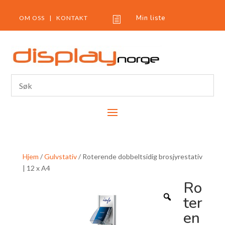
Min liste
OM OSS
|
KONTAKT
h
Hjem
/
Gulvstativ
/ Roterende dobbeltsidig brosjyrestativ
| 12 x A4
Ro
ter
en