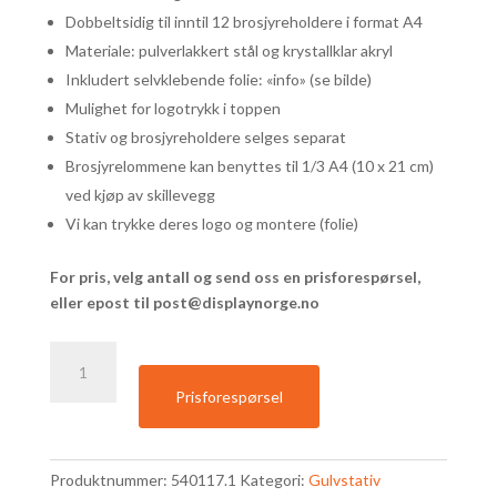
Dobbeltsidig til inntil 12 brosjyreholdere i format A4
Materiale: pulverlakkert stål og krystallklar akryl
Inkludert selvklebende folie: «info» (se bilde)
Mulighet for logotrykk i toppen
Stativ og brosjyreholdere selges separat
Brosjyrelommene kan benyttes til 1/3 A4 (10 x 21 cm)
ved kjøp av skillevegg
Vi kan trykke deres logo og montere (folie)
For pris, velg antall og send oss en prisforespørsel,
eller epost til
post@displaynorge.no
Roterende
dobbeltsidig
Prisforespørsel
brosjyrestativ
|
12
Produktnummer:
540117.1
Kategori:
Gulvstativ
x