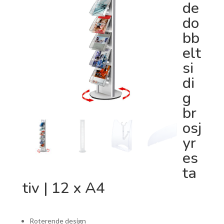
de
do
bb
elt
si
di
g
br
osj
yr
es
ta
tiv | 12 x A4
Roterende design