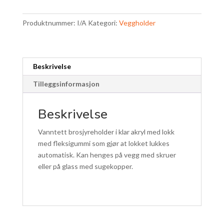
format
stående
Produktnummer:
I/A
Kategori:
Veggholder
A4,
A5
og
1/3
Beskrivelse
A4
antall
Tilleggsinformasjon
Beskrivelse
Vanntett brosjyreholder i klar akryl med lokk
med fleksigummi som gjør at lokket lukkes
automatisk. Kan henges på vegg med skruer
eller på glass med sugekopper.