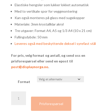
Elastiske hengsler som lukker lokket automatisk
Med to vertikale spor for veggmontering
Kan også monteres på glass med sugekopper
Materiale: 3mm krystallklar akryl
Tre utgaver: Format A4, A5 og 1/3 A4 (10 x 21 cm)
Fyllingsdybde: 50 mm
Leveres også med beskyttende deksel i syrefast stål
For pris, velg format og antall, og send oss en
prisforespørsel eller send en epost til
post@displaynorge.no
.
Format
Vanntett
brosjyreholder
Prisforespørsel
|