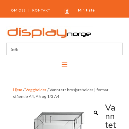
Min liste
OM OSS
|
KONTAKT
h
Hjem
/
Veggholder
/ Vanntett brosjyreholder | format
stående A4, A5 og 1/3 A4
Va
nn
tet