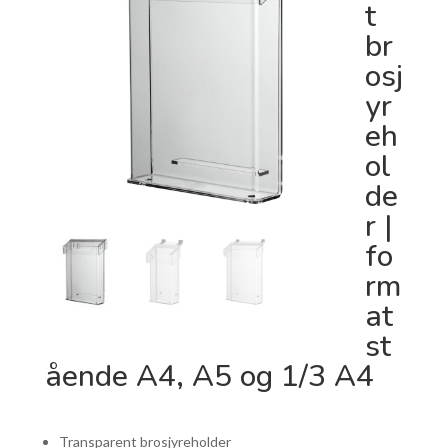
t
br
osj
yr
eh
ol
de
r |
fo
rm
at
st
ående A4, A5 og 1/3 A4
Transparent brosjyreholder